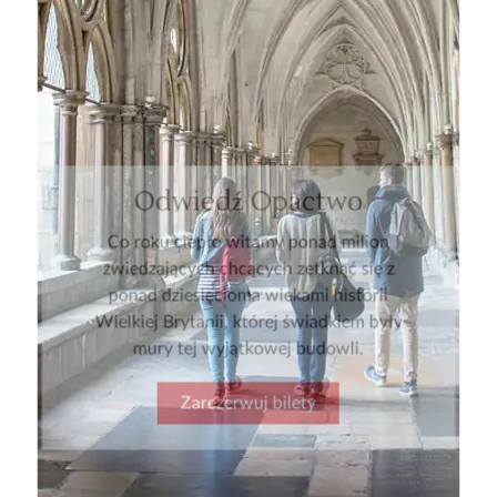
Odwiedź Opactwo
Co roku ciepło witamy ponad milion
zwiedzających chcących zetknąć się z
ponad dziesięcioma wiekami historii
Wielkiej Brytanii, której świadkiem były
mury tej wyjątkowej budowli.
Zarezerwuj bilety