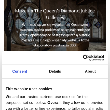
Muzeum The Queen’s Diamond Jubilee
Galleries
W mieszczącym się wysoko nad Opactwem
muzeum można podziwiać nasze najcenniejsze
skarby opowiadające naszą tysiącletnią historię.
Roztacza się z niego wspaniały widok, a liczba
eksponatów przekracza 300.
Dowiedz się więcej
Consent
Details
About
This website uses cookies
Zaplanuj wizytę
We
and our trusted partners use cookies for the
purposes set out below.
Overall
, they allow us to provide
you with a better online experience, to tailor social media